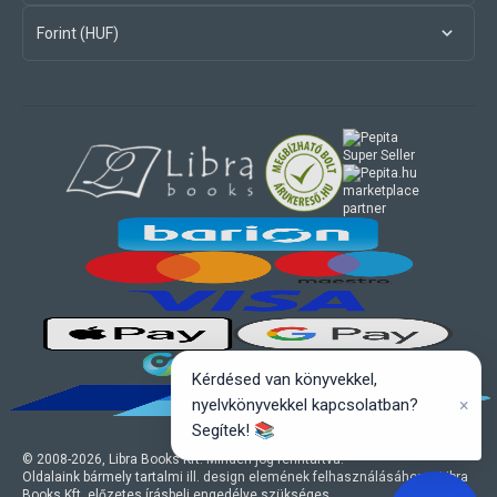
Forint (HUF)
marketplace
partner
Kérdésed van könyvekkel,
×
nyelvkönyvekkel kapcsolatban?
Segítek! 📚
© 2008-
2026
, Libra Books Kft. Minden jog fenntartva.
Oldalaink bármely tartalmi ill. design elemének felhasználásához a Libra
Books Kft. előzetes írásbeli engedélye szükséges.