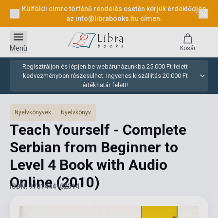
Külföldi címre történő rendelés esetén kérjük érdeklődjön
az
info@librabooks.hu
címen.
Menü
Kosár
Regisztráljon és lépjen be webáruházunkba 25.000 Ft felett
kedvezményben részesülhet. Ingyenes kiszállítás 20.000 Ft
értékhatár felett!
Nyelvkönyvek
Nyelvkönyv
Teach Yourself - Complete
Serbian from Beginner to
Level 4 Book with Audio
Online
(2010)
ISBN: 9781444102314