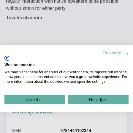
regular interaction with native speakers quite possible
without strain for either party.
Tovább olvasom
Kosárba
Privacy policy
We use cookies
We may place these for analysis of our visitor data, to improve our website,
show personalised content and to give you a great website experience. For
more information about the cookies we use open the settings.
Accept all
No, adjust
Termékjellemzők
ISBN
9781444102314