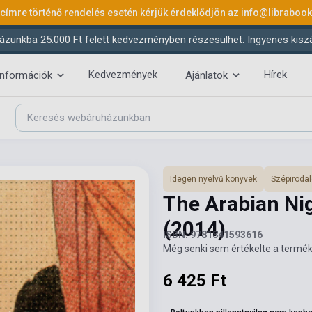
 címre történő rendelés esetén kérjük érdeklődjön az
info@libraboo
ázunkba 25.000 Ft felett kedvezményben részesülhet. Ingyenes kiszáll
Kedvezmények
Hírek
információk
Ajánlatok
Idegen nyelvű könyvek
Szépiroda
The Arabian Nig
(2014)
ISBN: 9781841593616
Még senki sem értékelte a termék
6 425 Ft