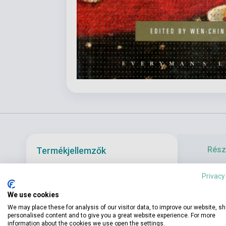
Részl
Termékjellemzők
Privacy
...firing in t
ISBN
9781841593616
Persia and Ar
We use cookies
Edited by Wen-Chin
they provided 
Szerző
We may place these for analysis of our visitor data, to improve our website, s
Ouyang
personalised content and to give you a great website experience. For more
information about the cookies we use open the settings.