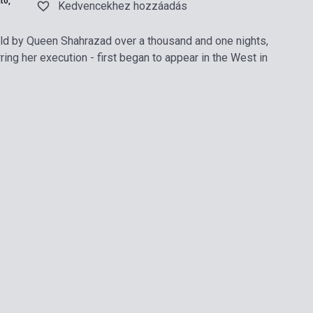
tó,
Kedvencekhez hozzáadás
old by Queen Shahrazad over a thousand and one nights,
rring her execution - first began to appear in the West in