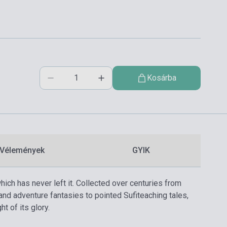
Kosárba
Vélemények
GYIK
which has never left it. Collected over centuries from
 and adventure fantasies to pointed Sufiteaching tales,
t of its glory.