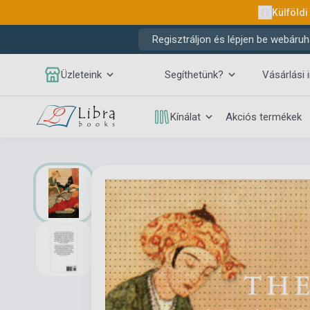
Külföldi
Regisztráljon és lépjen be webáruh
Üzleteink
Segíthetünk?
Vásárlási 
Kínálat
Akciós termékek