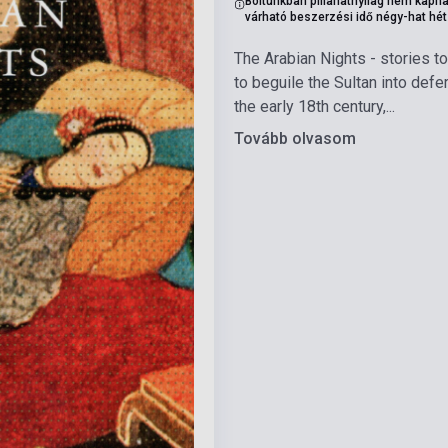
Boltunkban pillanatnyilag nem kapha
várható beszerzési idő négy-hat hét
The Arabian Nights - stories t
to beguile the Sultan into defe
the early 18th century,...
Tovább olvasom