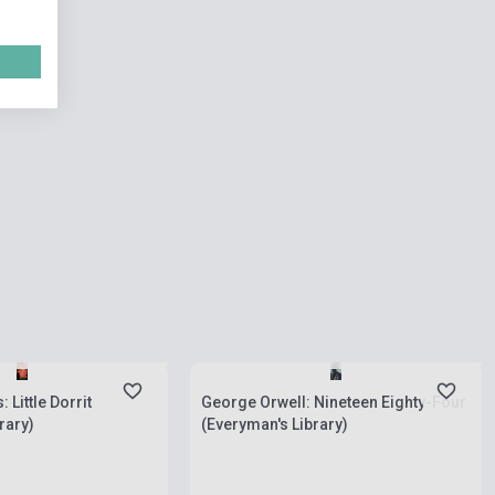
natnyilag nem kapható,
Boltunkban pillanatnyilag nem kapható,
ési idő négy-hat hét
várható beszerzési idő négy-hat hét
 Little Dorrit
George Orwell: Nineteen Eighty-Four
rary)
(Everyman's Library)