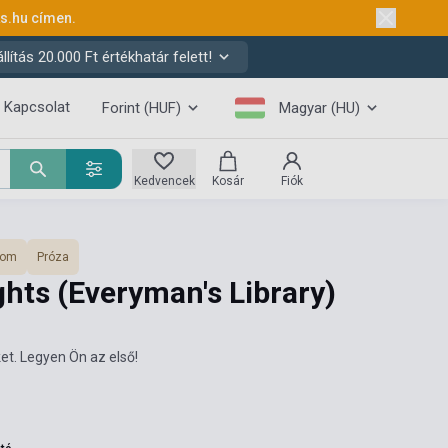
ks.hu
címen.
ítás 20.000 Ft értékhatár felett!
Kapcsolat
Forint (HUF)
Magyar (HU)
Kedvencek
Kosár
Fiók
lom
Próza
hts (Everyman's Library)
et. Legyen Ön az első!