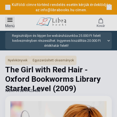
Külföldi címre történő rendelés esetén kérjük érdeklődjön
az
info@librabooks.hu
címen.
Menü
Kosár
Regisztráljon és lépjen be webáruházunkba 25.000 Ft felett
kedvezményben részesülhet. Ingyenes kiszállítás 20.000 Ft
értékhatár felett!
Nyelvkönyvek
Egyszerűsített olvasmányok
The Girl with Red Hair -
Oxford Bookworms Library
Starter Level
(2009)
ISBN: 9780194234351