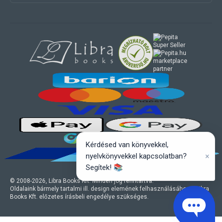
marketplace
partner
Kérdésed van könyvekkel,
×
nyelvkönyvekkel kapcsolatban?
Segítek! 📚
© 2008-
2026
, Libra Books Kft. Minden jog fenntartva.
Oldalaink bármely tartalmi ill. design elemének felhasználásához a Libra
Books Kft. előzetes írásbeli engedélye szükséges.