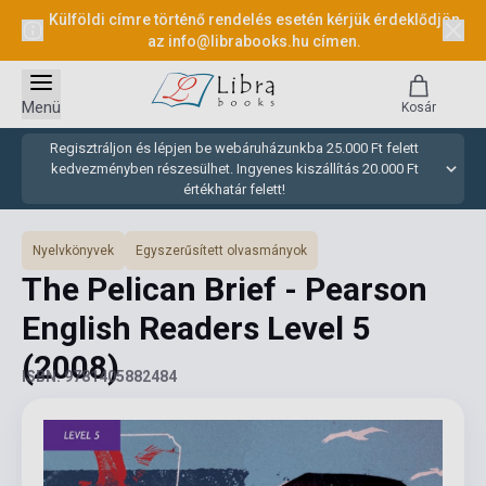
Külföldi címre történő rendelés esetén kérjük érdeklődjön
az
info@librabooks.hu
címen.
Menü
Kosár
Regisztráljon és lépjen be webáruházunkba 25.000 Ft felett
kedvezményben részesülhet. Ingyenes kiszállítás 20.000 Ft
értékhatár felett!
Nyelvkönyvek
Egyszerűsített olvasmányok
The Pelican Brief - Pearson
English Readers Level 5
(2008)
ISBN: 9781405882484