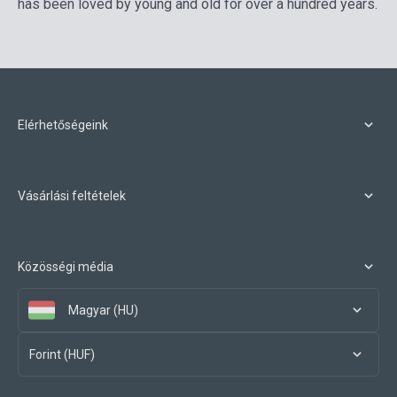
has been loved by young and old for over a hundred years.
Elérhetőségeink
Vásárlási feltételek
Közösségi média
Magyar (HU)
Forint (HUF)