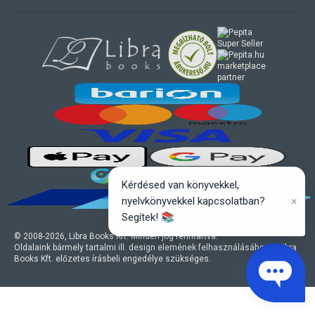
marketplace
partner
Kérdésed van könyvekkel,
×
nyelvkönyvekkel kapcsolatban?
Segítek! 📚
© 2008-
2026
, Libra Books Kft. Minden jog fenntartva.
Oldalaink bármely tartalmi ill. design elemének felhasználásához a Libra
Books Kft. előzetes írásbeli engedélye szükséges.