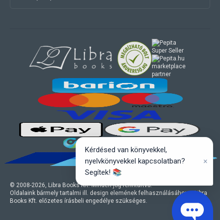
marketplace
partner
Kérdésed van könyvekkel,
×
nyelvkönyvekkel kapcsolatban?
Segítek! 📚
© 2008-
2026
, Libra Books Kft. Minden jog fenntartva.
Oldalaink bármely tartalmi ill. design elemének felhasználásához a Libra
Books Kft. előzetes írásbeli engedélye szükséges.