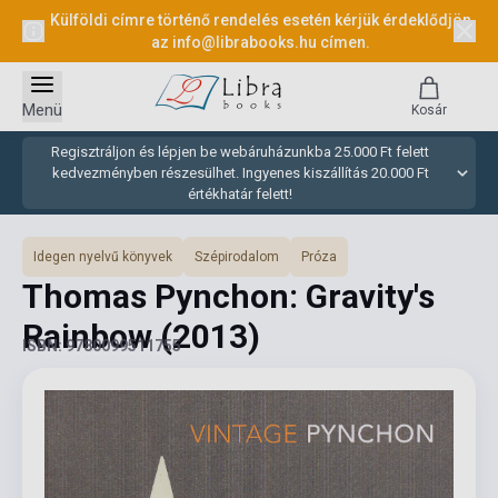
Külföldi címre történő rendelés esetén kérjük érdeklődjön
az
info@librabooks.hu
címen.
Menü
Kosár
Regisztráljon és lépjen be webáruházunkba 25.000 Ft felett
kedvezményben részesülhet. Ingyenes kiszállítás 20.000 Ft
értékhatár felett!
Idegen nyelvű könyvek
Szépirodalom
Próza
Thomas Pynchon: Gravity's
Rainbow
(2013)
ISBN: 9780099511755