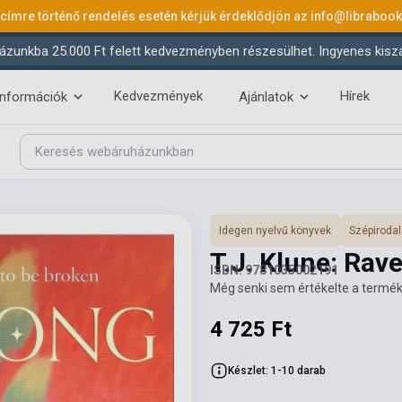
 címre történő rendelés esetén kérjük érdeklődjön az
info@libraboo
ázunkba 25.000 Ft felett kedvezményben részesülhet. Ingyenes kiszáll
Kedvezmények
Hírek
információk
Ajánlatok
Idegen nyelvű könyvek
Szépiroda
T.J. Klune: Ra
ISBN: 9781035002191
Még senki sem értékelte a termék
4 725 Ft
Készlet: 1-10 darab