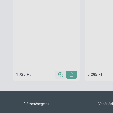
4 725 Ft
5 295 Ft
Elérhetőségeink
Vásárlási