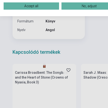
constantly st
Kiadó
MACMILLAN
Accept all
No, adjust
it’s coming fr
Kiadási év
2024
Formátum
Könyv
Nyelv
Angol
Kapcsolódó termékek
Készlet: 1-10 darab
Készlet: 1-10 da
Carissa Broadbent: The Songbird
Sarah J. Maas:
and the Heart of Stone (Crowns of
Shadow (Crescen
Nyaxia, Book 3)