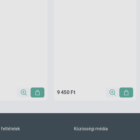
9 450 Ft
 feltételek
Közösségi média