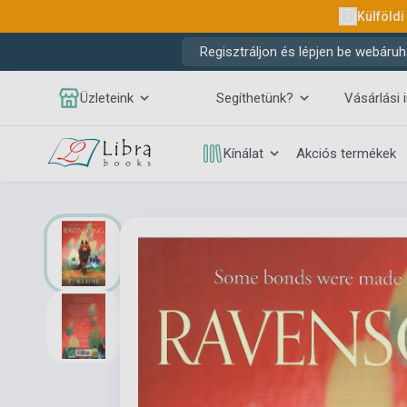
Külföldi
Regisztráljon és lépjen be webáruh
Üzleteink
Segíthetünk?
Vásárlási 
Kínálat
Akciós termékek