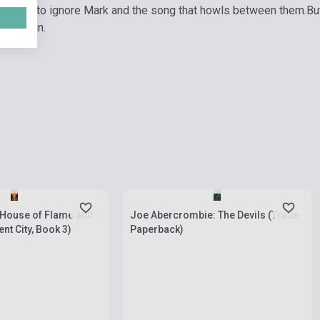
ruggles to ignore Mark and the song that howls between them.
Bu
om within.
Boltunkban pillanatnyilag nem kapható,
rab
várható beszerzési idő két-három hét
 House of Flame and
Joe Abercrombie: The Devils (Trade
t City, Book 3)
Paperback)