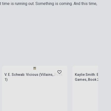
t time is running out. Something is coming. And this time,
Boltunkban pillanatnyilag nem kapható,
várható beszerzési idő négy-hat hét
Készlet: 1-10 darab
V. E. Schwab: Vicious (Villains, Book
Kaylie Smith: Enchant
1)
Games, Book 2)