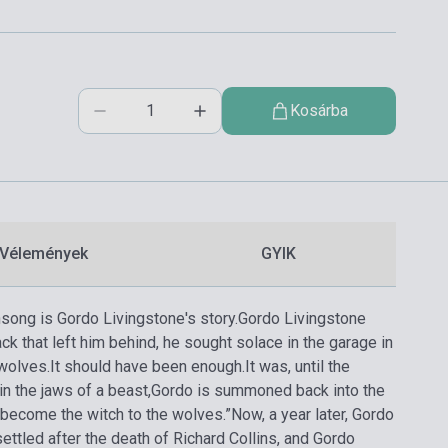
Kosárba
Vélemények
GYIK
nsong is Gordo Livingstone's story.
Gordo Livingstone
ck that left him behind, he sought solace in the garage in
 wolves.
It should have been enough.
It was, until the
in the jaws of a beast,Gordo is summoned back into the
o become the witch to the wolves.”
Now, a year later, Gordo
ttled after the death of Richard Collins, and Gordo