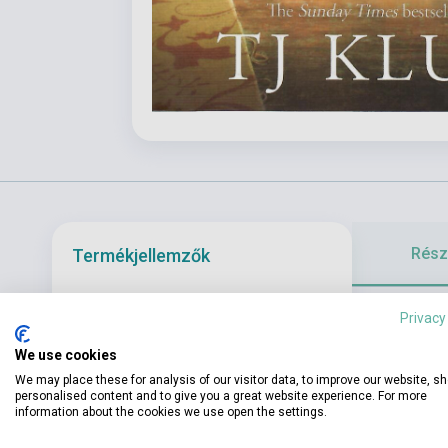
Részl
Termékjellemzők
The Bennett fa
Privacy
ISBN
9781035002191
never forgot t
We use cookies
Szerző
T.J. Klune
his tiny mount
We may place these for analysis of our visitor data, to improve our website, s
wolves came b
Oldalszám
512
personalised content and to give you a great website experience. For more
information about the cookies we use open the settings.
life that left h
Kötés
Puhakötés
has once agai