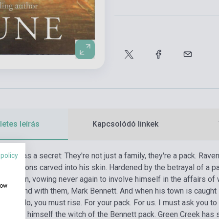
etes leírás
Kapcsolódó linkek
mily has a secret: They're not just a family, they're a pack. Rave
 policy
he lessons carved into his skin. Hardened by the betrayal of a pa
ain town, vowing never again to involve himself in the affairs of
how
ack, and with them, Mark Bennett. And when his town is caught 
im.
“Gordo, you must rise. For your pack. For us. I must ask you t
n found himself the witch of the Bennett pack. Green Creek has se