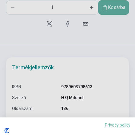
Kosárba
Termékjellemzők
ISBN
9789603798613
Szerző
H Q Mitchell
Oldalszám
136
Kötés
Puhakötés
Privacy policy
Kiadó
MM PUBLICATIONS