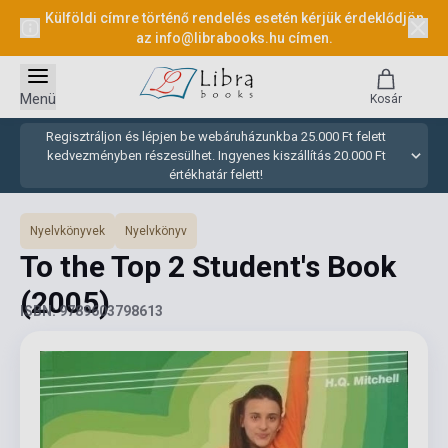
Külföldi címre történő rendelés esetén kérjük érdeklődjön
az
info@librabooks.hu
címen.
Menü
Kosár
Regisztráljon és lépjen be webáruházunkba 25.000 Ft felett
kedvezményben részesülhet. Ingyenes kiszállítás 20.000 Ft
értékhatár felett!
Nyelvkönyvek
Nyelvkönyv
To the Top 2 Student's Book
(2005)
ISBN: 9789603798613