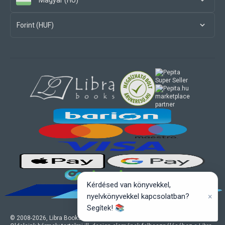
Magyar (HU)
Forint (HUF)
marketplace
partner
Kérdésed van könyvekkel,
×
nyelvkönyvekkel kapcsolatban?
Segítek! 📚
© 2008-
2026
, Libra Books Kft. Minden jog fenntartva.