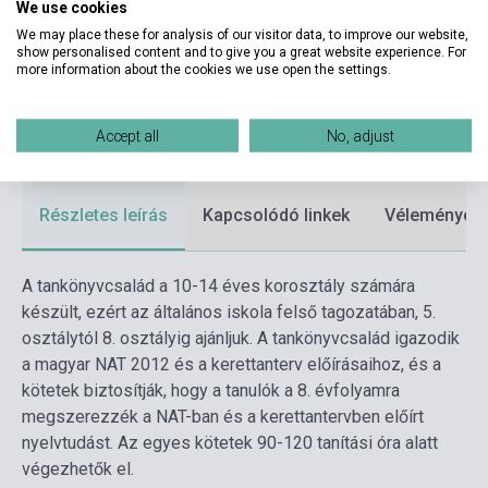
We use cookies
Kiadási év
2005
We may place these for analysis of our visitor data, to improve our website,
show personalised content and to give you a great website experience. For
Formátum
Könyv
more information about the cookies we use open the settings.
Nyelv
Angol
Accept all
No, adjust
Korosztály
10-14 évig
Részletes leírás
Kapcsolódó linkek
Vélemények
A tankönyvcsalád a 10-14 éves korosztály számára
készült, ezért az általános iskola felső tagozatában, 5.
osztálytól 8. osztályig ajánljuk. A tankönyvcsalád igazodik
a magyar NAT 2012 és a kerettanterv előírásaihoz, és a
kötetek biztosítják, hogy a tanulók a 8. évfolyamra
megszerezzék a NAT-ban és a kerettantervben előírt
nyelvtudást. Az egyes kötetek 90-120 tanítási óra alatt
végezhetők el.