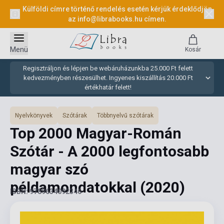
Külföldi címre történő rendelés esetén kérjük érdeklődjön
az
info@librabooks.hu
címen.
Menü
Kosár
Regisztráljon és lépjen be webáruházunkba 25.000 Ft felett
kedvezményben részesülhet. Ingyenes kiszállítás 20.000 Ft
értékhatár felett!
Nyelvkönyvek
Szótárak
Többnyelvű szótárak
Top 2000 Magyar-Román
Szótár - A 2000 legfontosabb
magyar szó
példamondatokkal
(2020)
ISBN: 9789634092346