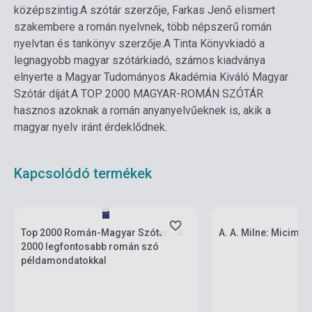
középszintig.
A szótár szerzője, Farkas Jenő elismert
szakembere a román nyelvnek, több népszerű román
nyelvtan és tankönyv szerzője.
A Tinta Könyvkiadó a
legnagyobb magyar szótárkiadó, számos kiadványa
elnyerte a Magyar Tudományos Akadémia Kiváló Magyar
Szótár díját.
A TOP 2000 MAGYAR-ROMÁN SZÓTÁR
hasznos azoknak a román anyanyelvűeknek is, akik a
magyar nyelv iránt érdeklődnek.
Kapcsolódó termékek
Készlet: 1-10 darab
Készlet: 1-10 darab
Top 2000 Román-Magyar Szótár - A
A. A. Milne: Micima
2000 legfontosabb román szó
példamondatokkal