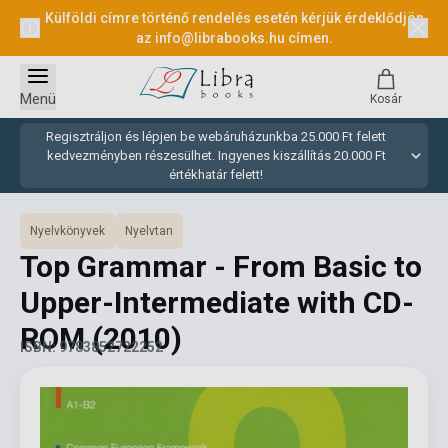
Külföldi címre történő rendelés esetén kérjük érdeklődjön
az
info@librabooks.hu
címen.
Menü
Kosár
Regisztráljon és lépjen be webáruházunkba 25.000 Ft felett
kedvezményben részesülhet. Ingyenes kiszállítás 20.000 Ft
értékhatár felett!
Nyelvkönyvek
Nyelvtan
Top Grammar - From Basic to
Upper-Intermediate with CD-
ROM
(2010)
ISBN: 9783852722252