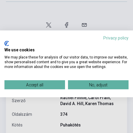
Privacy policy
We use cookies
We may place these for analysis of our visitor data, to improve our website,
show personalised content and to give you a great website experience. For
more information about the cookies we use open the settings.
Termékjellemzők
Accept all
No, adjust
ISBN
9783852722252
Rachel Finnie, Carol Frain,
Szerző
David A. Hill, Karen Thomas
Oldalszám
374
Kötés
Puhakötés