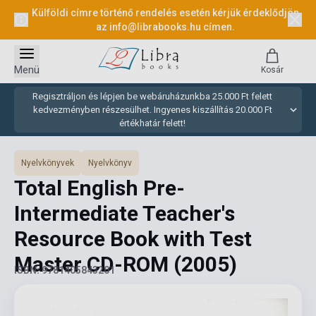
Külföldi címre történő rendelés esetén kérjük érdeklődjön
az
info@librabooks.hu
címen.
Menü
Kosár
Regisztráljon és lépjen be webáruházunkba 25.000 Ft felett
kedvezményben részesülhet. Ingyenes kiszállítás 20.000 Ft
értékhatár felett!
Nyelvkönyvek
Nyelvkönyv
Total English Pre-
Intermediate Teacher's
Resource Book with Test
Master CD-ROM
(2005)
ISBN: 9781405843201