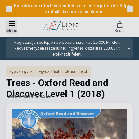
Külföldi címre történő rendelés esetén kérjük érdeklődjön
az
info@librabooks.hu
címen.
Menü
Kosár
Regisztráljon és lépjen be webáruházunkba 25.000 Ft felett
kedvezményben részesülhet. Ingyenes kiszállítás 20.000 Ft
értékhatár felett!
Nyelvkönyvek
Egyszerűsített olvasmányok
Trees - Oxford Read and
Discover Level 1
(2018)
ISBN: 9780194646369