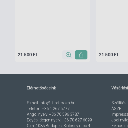
21 500 Ft
21 500 Ft
Elérhetőségeink
Vásárlási
E-mail:
info@librabooks.hu
Szállítás 
Telefon:
+36 1 267 5777
ÁSZF
Angol nyelv:
+36 70 596 3787
Impress
Egyéb idegen nyelv:
+36 70 627 6099
Jogi nyil
Cím:
1085 Budapest Kölcsey utca 4.
Felhaszná