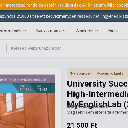
 címre történő rendelés esetén kérjük érdeklődjön az
info@libraboo
ázunkba 25.000 Ft felett kedvezményben részesülhet. Ingyenes kiszáll
Kedvezmények
Hírek
információk
Ajánlatok
Nyelvkönyvek
Academic English
University Succ
High-Intermedi
MyEnglishLab
(
ISBN: 9780134653228
Még senki sem értékelte a termék
21 500 Ft