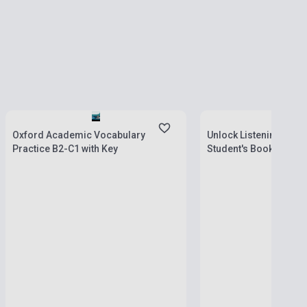
Készlet: 1-10 darab
Készlet: 1-10 darab
Oxford Academic Vocabulary
Unlock Listening & Spe
Practice B2-C1 with Key
Student's Book with O