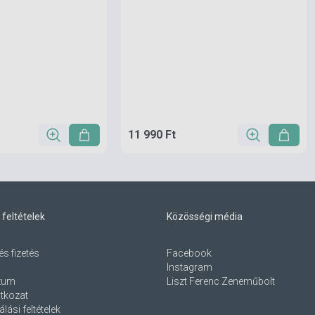
11 990 Ft
 feltételek
Közösségi média
és fizetés
Facebook
Instagram
zum
Liszt Ferenc Zeneműbolt
atkozat
lási feltételek