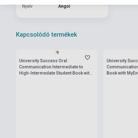
Nyelv
Angol
Kapcsolódó termékek
Készlet: 1-10 darab
Készlet: 1-10 da
University Success Oral
University Succ
Communication Intermediate to
Communication
High-Intermedate Student Book with
Book with MyEn
MyEnglishLab