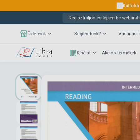
Külföldi
Regisztráljon és lépjen be webáruh
Üzleteink
Segíthetünk?
Vásárlási 
Kínálat
Akciós termékek