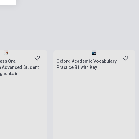
rab
Készlet: 1-10 darab
ess Oral
Oxford Academic Vocabulary
 Advanced Student
Practice B1 with Key
glishLab