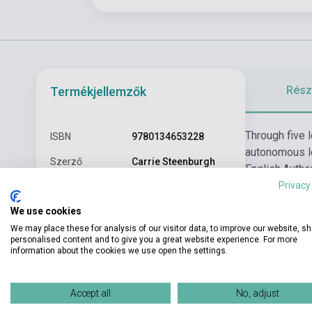
Részl
Termékjellemzők
Through five 
ISBN
9780134653228
autonomous le
Szerző
Carrie Steenburgh
English.
Authen
life learning 
Privacy
Oldalszám
384
We use cookies
Kötés
Puhakötés
We may place these for analysis of our visitor data, to improve our website, s
Kiadó
PEARSON LONGMAN
personalised content and to give you a great website experience. For more
information about the cookies we use open the settings.
Kiadási év
2018
Könyv + Online
Accept all
No, adjust
Formátum
Tananyag