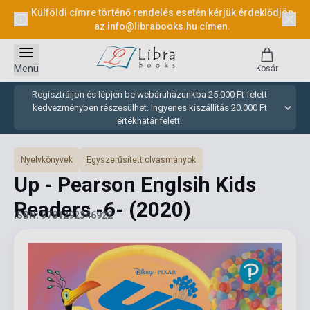
Külföldi címre történő rendelés esetén kérjük érdeklődjön
az
info@librabooks.hu
címen.
Menü
Kosár
Regisztráljon és lépjen be webáruházunkba 25.000 Ft felett
kedvezményben részesülhet. Ingyenes kiszállítás 20.000 Ft
értékhatár felett!
Nyelvkönyvek
Egyszerűsített olvasmányok
Up - Pearson Englsih Kids
Readers -6-
(2020)
ISBN: 9781292346922