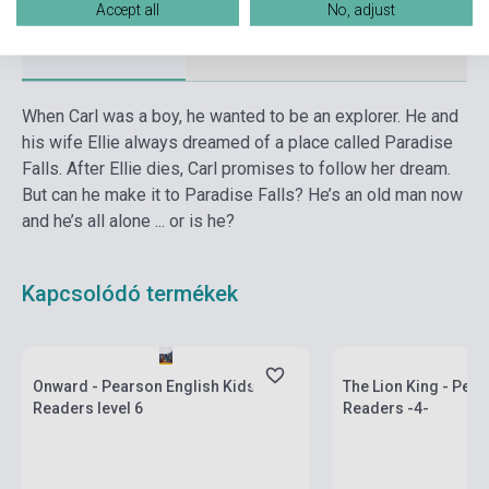
Accept all
No, adjust
Részletes leírás
Kapcsolódó linkek
Vélemények
When Carl was a boy, he wanted to be an explorer. He and
his wife Ellie always dreamed of a place called Paradise
Falls. After Ellie dies, Carl promises to follow her dream.
But can he make it to Paradise Falls? He’s an old man now
and he’s all alone ... or is he?
Kapcsolódó termékek
Készlet: 1-10 darab
Készlet: 1-10 darab
Onward - Pearson English Kids
The Lion King - Pear
Readers level 6
Readers -4-