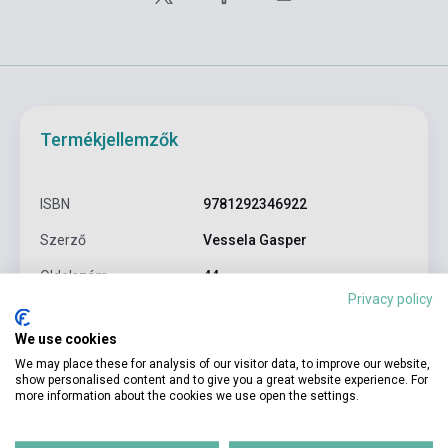
Termékjellemzők
ISBN
9781292346922
Szerző
Vessela Gasper
Oldalszám
44
Privacy policy
Kötés
Puhakötés
We use cookies
Kiadó
PEARSON LONGMAN
We may place these for analysis of our visitor data, to improve our website,
show personalised content and to give you a great website experience. For
Kiadási év
2020
more information about the cookies we use open the settings.
Nyelv
Angol