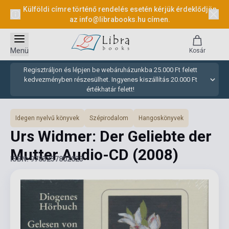
Külföldi címre történő rendelés esetén kérjük érdeklődjön
az
info@librabooks.hu
címen.
Menü
Kosár
Regisztráljon és lépjen be webáruházunkba 25.000 Ft felett
kedvezményben részesülhet. Ingyenes kiszállítás 20.000 Ft
értékhatár felett!
Idegen nyelvű könyvek
Szépirodalom
Hangoskönyvek
Urs Widmer: Der Geliebte der
Mutter Audio-CD
(2008)
ISBN: 9783257802023