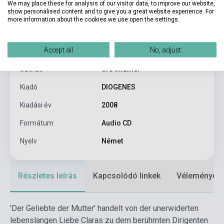
We may place these for analysis of our visitor data, to improve our website,
show personalised content and to give you a great website experience. For
Termékjellemzők
more information about the cookies we use open the settings.
Accept all
No, adjust
ISBN
9783257802023
Szerző
Urs Widmer
Kiadó
DIOGENES
Kiadási év
2008
Formátum
Audio CD
Nyelv
Német
Részletes leírás
Kapcsolódó linkek
Vélemények
'Der Geliebte der Mutter' handelt von der unerwiderten
lebenslangen Liebe Claras zu dem berühmten Dirigenten