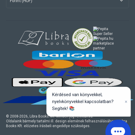
Forint (HUF)
marketplace
partner
Kérdésed van könyvekkel,
×
nyelvkönyvekkel kapcsolatban?
Segítek! 📚
© 2008-
2026
, Libra Books Kft. Minden jog fenntartva.
Oldalaink bármely tartalmi ill. design elemének felhasználásához a Libra
Books Kft. előzetes írásbeli engedélye szükséges.