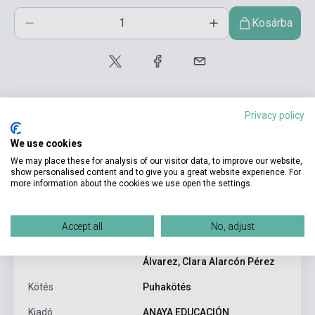
Kosárba
Privacy policy
We use cookies
We may place these for analysis of our visitor data, to improve our website,
Termékjellemzők
show personalised content and to give you a great website experience. For
more information about the cookies we use open the settings.
ISBN
9788466751629
Accept all
No, adjust
Ángeles Álvarez Martínez, Ana
Szerző
Blanco Canales, Jesús Torrens
Álvarez, Clara Alarcón Pérez
Kötés
Puhakötés
Kiadó
ANAYA EDUCACIÓN