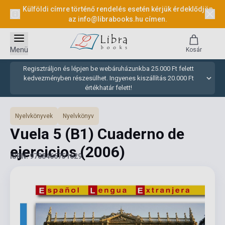
Külföldi címre történő rendelés esetén kérjük érdeklődjön
az
info@librabooks.hu
címen.
Menü
Kosár
Regisztráljon és lépjen be webáruházunkba 25.000 Ft felett
kedvezményben részesülhet. Ingyenes kiszállítás 20.000 Ft
értékhatár felett!
Nyelvkönyvek
Nyelvkönyv
Vuela 5 (B1) Cuaderno de
ejercicios
(2006)
ISBN: 9788466751629