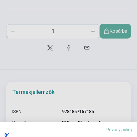
Kosárba
Termékjellemzők
ISBN
9781857157185
Szerző
William Wordsworth
Privacy policy
Oldalszám
256