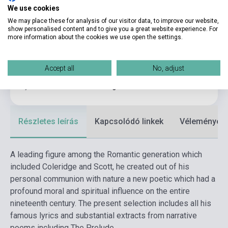
We use cookies
Kötés
Keménykötés
We may place these for analysis of our visitor data, to improve our website,
show personalised content and to give you a great website experience. For
Kiadó
EVERYMAN
more information about the cookies we use open the settings.
Kiadási év
1995
Accept all
No, adjust
Formátum
Könyv
Nyelv
Angol
Részletes leírás
Kapcsolódó linkek
Vélemények
A leading figure among the Romantic generation which
included Coleridge and Scott, he created out of his
personal communion with nature a new poetic which had a
profound moral and spiritual influence on the entire
nineteenth century. The present selection includes all his
famous lyrics and substantial extracts from narrative
poems including The Prelude.