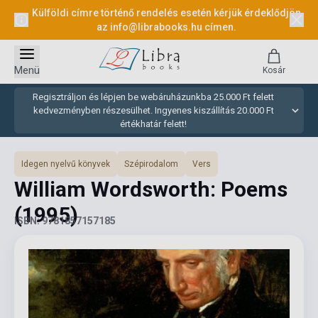
Külföldi címre történő rendelés esetén kérjük érdeklődjön
az
info@librabooks.hu
címen.
Menü
Kosár
Regisztráljon és lépjen be webáruházunkba 25.000 Ft felett
kedvezményben részesülhet. Ingyenes kiszállítás 20.000 Ft
értékhatár felett!
Idegen nyelvű könyvek
Szépirodalom
Vers
William Wordsworth: Poems
(1995)
ISBN: 9781857157185