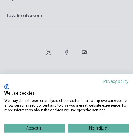
Tovább olvasom
Privacy policy
We use cookies
Termékjellemzők
We may place these for analysis of our visitor data, to improve our website,
show personalised content and to give you a great website experience. For
more information about the cookies we use open the settings.
ISBN
9783195316743
Dallapiazza, Rosa-Maria,
Accept all
No, adjust
Szerző
Evans, Sandra