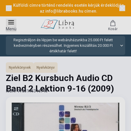
Külföldi címre történő rendelés esetén kérjük érdeklődjön
az
info@librabooks.hu
címen.
Menü
Kosár
Regisztráljon és lépjen be webáruházunkba 25.000 Ft felett
kedvezményben részesülhet. Ingyenes kiszállítás 20.000 Ft
értékhatár felett!
Nyelvkönyvek
Nyelvkönyv
Ziel B2 Kursbuch Audio CD
Band 2 Lektion 9-16
(2009)
ISBN: 9783195316743