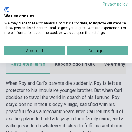
Kötés
Puhakötés
Privacy policy
Kiadó
VINTAGE BOOKS
We use cookies
Kiadási év
2022
We may place these for analysis of our visitor data, to improve our website,
show personalised content and to give you a great website experience. For
more information about the cookies we use open the settings.
Formátum
Könyv
Nyelv
Angol
Accept all
No, adjust
Részletes leírás
Kapcsolódó linkek
Vélemények
When Roy and Carl's parents die suddenly, Roy is left as
protector to his impulsive younger brother. But when Carl
decides to travel the world in search of his fortune, Roy
stays behind in their sleepy village, satisfied with his
peaceful life as a mechanic.
Years later, Carl returns full of
exciting plans to build a legacy in their family name, and a
willingness to do whatever it takes to fulfil his ambitions.