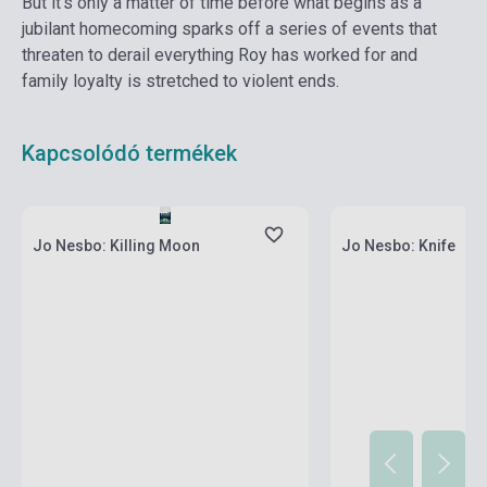
But it's only a matter of time before what begins as a
jubilant homecoming sparks off a series of events that
threaten to derail everything Roy has worked for and
family loyalty is stretched to violent ends.
Kapcsolódó termékek
Boltunkban pillanatny
Készlet: 1-10 darab
várható beszerzési id
Jo Nesbo: Killing Moon
Jo Nesbo: Knife