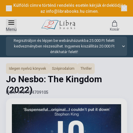
Külföldi címre történő rendelés esetén kérjük érdeklődjön
az
info@librabooks.hu
címen.
Menü
Kosár
Regisztráljon és lépjen be webáruházunkba 25.000 Ft felett
kedvezményben részesülhet. Ingyenes kiszállítás 20.000 Ft
értékhatár felett!
Idegen nyelvű könyvek
Szépirodalom
Thriller
Jo Nesbo: The Kingdom
(2022)
ISBN: 9781784709105