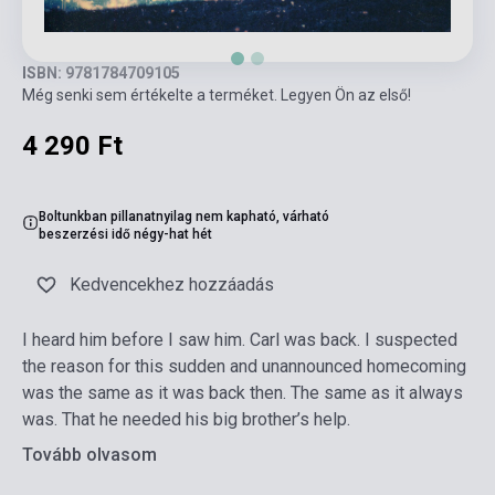
ISBN: 9781784709105
Még senki sem értékelte a terméket. Legyen Ön az első!
4 290 Ft
Boltunkban pillanatnyilag nem kapható, várható
beszerzési idő négy-hat hét
Kedvencekhez hozzáadás
I heard him before I saw him. Carl was back. I suspected
the reason for this sudden and unannounced homecoming
was the same as it was back then. The same as it always
was. That he needed his big brother’s help.
Tovább olvasom