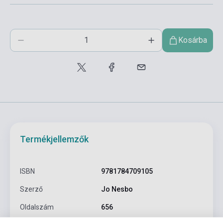
Kosárba
Termékjellemzők
ISBN
9781784709105
Szerző
Jo Nesbo
Oldalszám
656