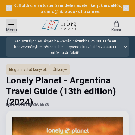
Külföldi címre történő rendelés esetén kérjük érdeklődjön
az
info@librabooks.hu
címen.
Menü
Kosár
Regisztráljon és lépjen be webáruházunkba 25.000 Ft felett
kedvezményben részesülhet. Ingyenes kiszállítás 20.000 Ft
értékhatár felett!
Idegen nyelvű könyvek
Útikönyv
Lonely Planet - Argentina
Travel Guide (13th edition)
(2024)
ISBN: 9781838696689