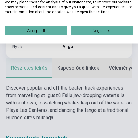
Kötés
Puhakötés
We may place these for analysis of our visitor data, to improve our website,
show personalised content and to give you a great website experience. For
more information about the cookies we use open the settings.
Kiadó
LONELY PLANET
Kiadási év
2024
Accept all
No, adjust
Formátum
Könyv
Nyelv
Angol
Részletes leírás
Kapcsolódó linkek
Vélemények
Discover popular and off the beaten track experiences
from marvelling at Iguazú Falls jaw-dropping waterfalls
with rainbows, to watching whales leap out of the water on
Playa Las Canteras, and dancing the tango at a traditional
Buenos Aires milonga.