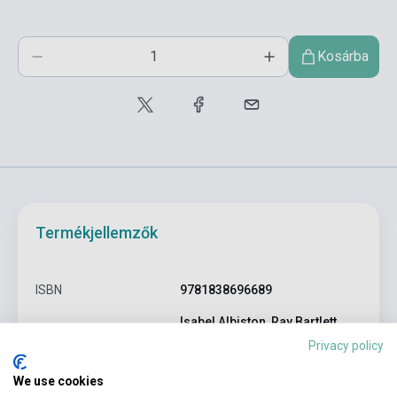
Kosárba
Termékjellemzők
ISBN
9781838696689
Isabel Albiston, Ray Bartlett,
Szerző
Christine Gilbert
Privacy policy
Oldalszám
528
We use cookies