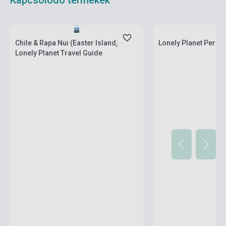
Kapcsolódó termékek
Boltunkban pillanatny
Készlet: 1-10 darab
várható beszerzési id
Chile & Rapa Nui (Easter Island) -
Lonely Planet Peru 1
Lonely Planet Travel Guide