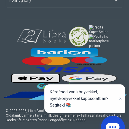
Forint (HUF)
marketplace
partner
Kérdésed van könyvekkel,
×
nyelvkönyvekkel kapcsolatban?
Segítek! 📚
© 2008-
2026
, Libra Books Kft. Minden jog fenntartva.
Oldalaink bármely tartalmi ill. design elemének felhasználásához a Libra
Books Kft. előzetes írásbeli engedélye szükséges.